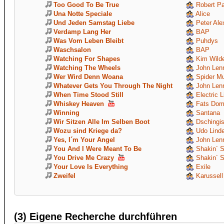
Too Good To Be True
Robert P
Una Notte Speciale
Alice
Und Jeden Samstag Liebe
Peter Ale
Verdamp Lang Her
BAP
Was Vom Leben Bleibt
Puhdys
Waschsalon
BAP
Watching For Shapes
Kim Wild
Watching The Wheels
John Len
Wer Wird Denn Woana
Spider M
Whatever Gets You Through The Night
John Len
When Time Stood Still
Electric L
Whiskey Heaven
Fats Dom
Winning
Santana
Wir Sitzen Alle Im Selben Boot
Dschingi
Wozu sind Kriege da?
Udo Linde
Yes, I´m Your Angel
John Len
You And I Were Meant To Be
Shakin´ S
You Drive Me Crazy
Shakin´ S
Your Love Is Everything
Exile
Zweifel
Karussell
(3) Eigene Recherche durchführen