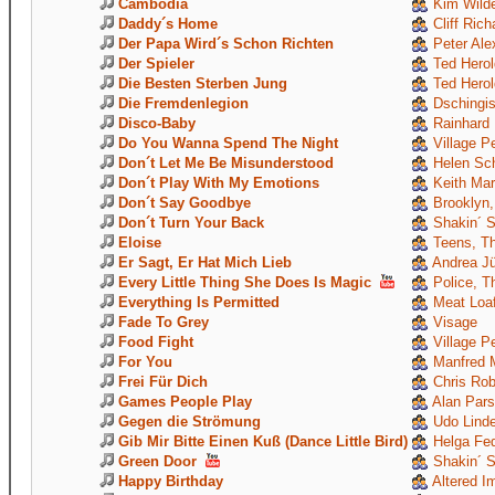
Cambodia
Kim Wild
Daddy´s Home
Cliff Rich
Der Papa Wird´s Schon Richten
Peter Ale
Der Spieler
Ted Herol
Die Besten Sterben Jung
Ted Herol
Die Fremdenlegion
Dschingi
Disco-Baby
Rainhard 
Do You Wanna Spend The Night
Village P
Don´t Let Me Be Misunderstood
Helen Sch
Don´t Play With My Emotions
Keith Mar
Don´t Say Goodbye
Brooklyn,
Don´t Turn Your Back
Shakin´ S
Eloise
Teens, T
Er Sagt, Er Hat Mich Lieb
Andrea J
Every Little Thing She Does Is Magic
Police, T
Everything Is Permitted
Meat Loa
Fade To Grey
Visage
Food Fight
Village P
For You
Manfred 
Frei Für Dich
Chris Rob
Games People Play
Alan Pars
Gegen die Strömung
Udo Linde
Gib Mir Bitte Einen Kuß (Dance Little Bird)
Helga Fe
Green Door
Shakin´ S
Happy Birthday
Altered I