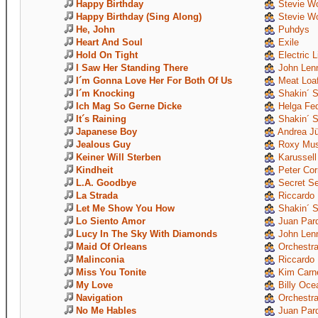
Happy Birthday
Stevie W
Happy Birthday (Sing Along)
Stevie W
He, John
Puhdys
Heart And Soul
Exile
Hold On Tight
Electric L
I Saw Her Standing There
John Len
I´m Gonna Love Her For Both Of Us
Meat Loa
I´m Knocking
Shakin´ S
Ich Mag So Gerne Dicke
Helga Fe
It´s Raining
Shakin´ S
Japanese Boy
Andrea J
Jealous Guy
Roxy Mus
Keiner Will Sterben
Karussell
Kindheit
Peter Cor
L.A. Goodbye
Secret Se
La Strada
Riccardo 
Let Me Show You How
Shakin´ S
Lo Siento Amor
Juan Par
Lucy In The Sky With Diamonds
John Len
Maid Of Orleans
Orchestra
Malinconia
Riccardo 
Miss You Tonite
Kim Carn
My Love
Billy Oce
Navigation
Orchestra
No Me Hables
Juan Par