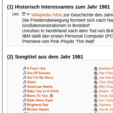
(1) Historisch Interessantes zum Jahr 1981
1981
Wikipedia Infos
zur Geschichte des Jahr
Die Friedensbewegung formiert sich nach N
Großdemonstrationen in Brokdorf
Unruhen in Nordirland nach dem Tod von B
IBM stellt den ersten Personal Computer (PC
Premiere von Pink Ployds 'The Wall'
(2) Songtitel aus dem Jahr 1981
A Fool I Am
Manfred 
Ace Of Swords
Alan Pars
Ain´t In No Hurry
Joe Dolc
Allein
Chris Rob
American Hearts
Billy Oce
Baby You´re A Child
Shakin´ S
Beers To You
Texas Op
Bette Davis Eyes
Kim Carn
Brightest Star
Santana
Broken Hearts
Secret Se