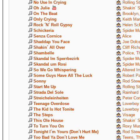
No Use In Crying
Rolling S
Oh Julie
Shakin´ S
On The Beat
Brooklyn,
Only Crying
Keith Mar
Rock ´N´ Roll Gypsy
Helen Sch
Schickeria
Spider M
Senza Cornice
Alice
Shaddap You Face
Joe Dolc
Shakin´ All Over
Cliff Rich
Shambelle
Police, T
Skandal Im Sperrbezirk
Spider M
Skandal um Rosi
Spider M
So We Go Whispering
Altered I
Some Guys Have All The Luck
Robert P
Sonny
Rod Stew
Start Me Up
Rolling S
Strada Del Sole
Rainhard 
Streicheleinheiten
Peter Cor
Teenage Overdose
Loverboy
The Kid Is Hot Tonite
Loverboy
The Steps
Visage
This Ole House
Shakin´ S
To Turn You On
Roxy Mus
Tonight I´m Yours (Don´t Hurt Me)
Rod Stew
Too Bad Ya Don´t Love Me
Teens, T