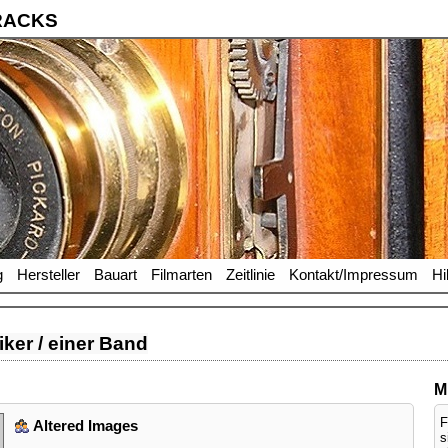
RACKS
g
Hersteller
Bauart
Filmarten
Zeitlinie
Kontakt/Impressum
Hi
ker / einer Band
M
F
Altered Images
s