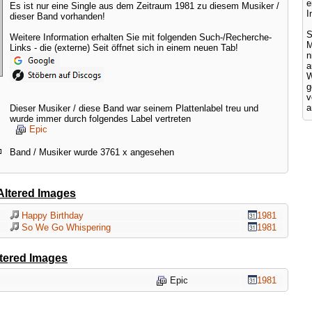
e
Es ist nur eine Single aus dem Zeitraum 1981 zu diesem Musiker /
I
dieser Band vorhanden!
S
Weitere Information erhalten Sie mit folgenden Such-/Recherche-
M
Links - die (externe) Seit öffnet sich in einem neuen Tab!
a
W
g
v
a
Dieser Musiker / diese Band war seinem Plattenlabel treu und
wurde immer durch folgendes Label vertreten
Epic
Band / Musiker wurde 3761 x angesehen
Altered Images
Happy Birthday
1981
So We Go Whispering
1981
tered Images
Epic
1981