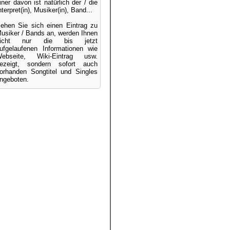
iner davon ist natürlich der / die
nterpret(in), Musiker(in), Band...
ehen Sie sich einen Eintrag zu
usiker / Bands an, werden Ihnen
nicht nur die bis jetzt
ufgelaufenen Informationen wie
ebseite, Wiki-Eintrag usw.
ezeigt, sondern sofort auch
orhanden Songtitel und Singles
ngeboten.