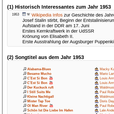
(1) Historisch Interessantes zum Jahr 1953
1953
Wikipedia Infos
zur Geschichte des Jahr
Josef Stalin stirbt, Beginn der Entstalinisieru
Aufstand in der DDR am 17. Juni
Erstes Kernkraftwerk in der UdSSR
Krönung von Elisabeth II.
Erste Ausstrahlung der Augsburger Puppenk
(2) Songtitel aus dem Jahr 1953
Alabama-Blues
Macky Ka
Besame Mucho
Mario La
C´Est Si Bon
Louis Arm
C´Est Si Bon
Louis Arm
Der Kuckuck ruft
Waldmusi
I Still Suits Me
Paul Rob
Kleine Nachtigall
Waldmusi
Mister Tap Toe
Doris Da
Ol Man River
Paul Rob
Schön Ist Die Liebe Im Hafen
Lale Ande