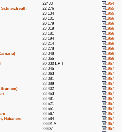
22433
1954
 Schneizlreuth
22 276
1955
23 134
1955
20 101
1956
20 179
1956
23 019
1956
23 181
1956
23 194
1956
23 214
1956
23 278
1956
Carnaria)
23 348
1956
23 355
1956
l
20 030 EPH
1957
23 345
1957
23 363
1957
23 381
1957
23 389
1957
 Brunnen)
23 402
1957
en
23 453
1957
23 481
1957
23 521
1957
23 551
1957
are
23 567
1957
h, Habanero
23 584
1957
23391 A
1957
23607
1957