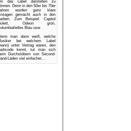
m das Label darstellen zu
önnen. Denn in den 50er bis 70er
Jahren wurden ganz klare
nsagen gemacht auch in den
arben. Zum Beispiel: Capitol
violett, Odeon grün,
olumbiahelles Blau usw.
enn man dann weiß, welche
usiker bei welchem Label
wann) unter Vertrag waren, den
arbcode kennt, tut man sich
eim Durchstöbern von Second-
and-Läden viel einfacher....