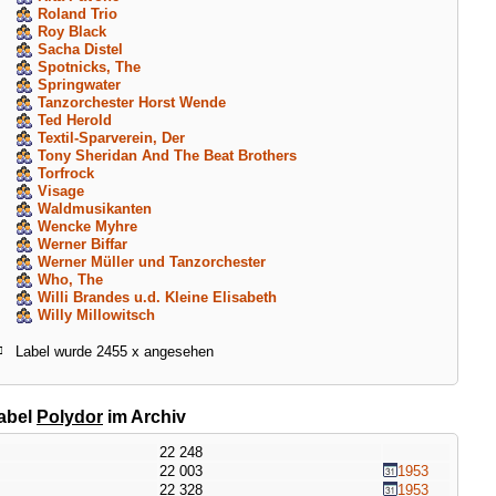
Roland Trio
Roy Black
Sacha Distel
Spotnicks, The
Springwater
Tanzorchester Horst Wende
Ted Herold
Textil-Sparverein, Der
Tony Sheridan And The Beat Brothers
Torfrock
Visage
Waldmusikanten
Wencke Myhre
Werner Biffar
Werner Müller und Tanzorchester
Who, The
Willi Brandes u.d. Kleine Elisabeth
Willy Millowitsch
Label wurde 2455 x angesehen
label
Polydor
im Archiv
22 248
22 003
1953
22 328
1953