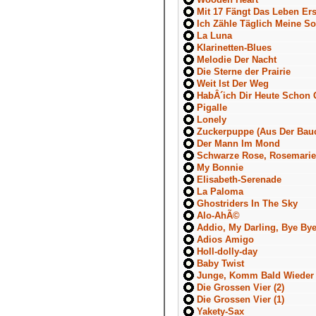
Mit 17 Fängt Das Leben Ers
Ich Zähle Täglich Meine S
La Luna
Klarinetten-Blues
Melodie Der Nacht
Die Sterne der Prairie
Weit Ist Der Weg
HabÂ´ich Dir Heute Schon G
Pigalle
Lonely
Zuckerpuppe (Aus Der Bau
Der Mann Im Mond
Schwarze Rose, Rosemarie
My Bonnie
Elisabeth-Serenade
La Paloma
Ghostriders In The Sky
Alo-AhÃ©
Addio, My Darling, Bye By
Adios Amigo
Holl-dolly-day
Baby Twist
Junge, Komm Bald Wieder
Die Grossen Vier (2)
Die Grossen Vier (1)
Yakety-Sax