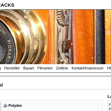
RACKS
g
Hersteller
Bauart
Filmarten
Zeitlinie
Kontakt/Impressum
Hi
el
L
F
Polydor
j