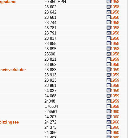
ungsdame
20 450 EPH
1958
23 602
1958
23 642
1958
23 681
1958
23 744
1958
23 781
1958
23 791
1958
23 837
1958
23 855
1958
23 895
1958
23600
1958
23 821
1959
23 862
1959
eisverkäufer
23 883
1959
23 913
1959
23 923
1959
23 981
1959
24 037
1959
24 068
1959
24048
1959
E76504
1959
224561
1960
24 207
1960
pitzingsee
24 272
1960
24 373
1960
24 386
1960
24 403
1960