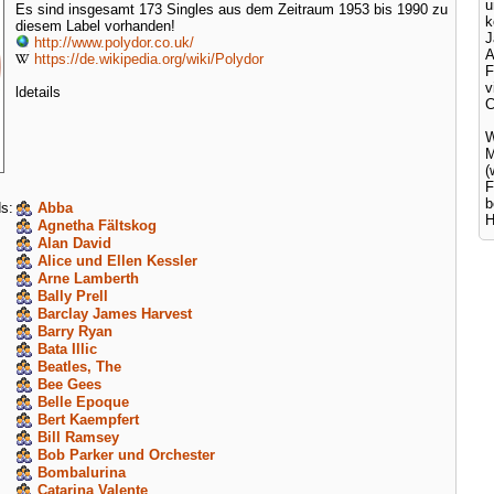
u
Es sind insgesamt 173 Singles aus dem Zeitraum 1953 bis 1990 zu
k
diesem Label vorhanden!
http://www.polydor.co.uk/
A
https://de.wikipedia.org/wiki/Polydor
F
ldetails
C
W
M
(
F
b
s:
Abba
H
Agnetha Fältskog
Alan David
Alice und Ellen Kessler
Arne Lamberth
Bally Prell
Barclay James Harvest
Barry Ryan
Bata Illic
Beatles, The
Bee Gees
Belle Epoque
Bert Kaempfert
Bill Ramsey
Bob Parker und Orchester
Bombalurina
Catarina Valente