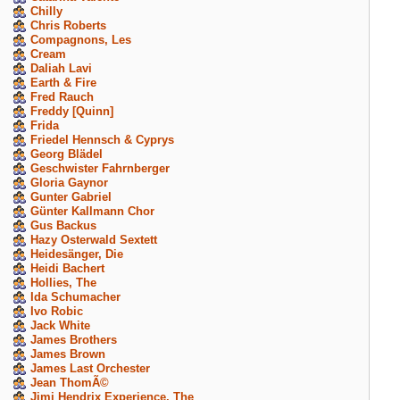
Chilly
Chris Roberts
Compagnons, Les
Cream
Daliah Lavi
Earth & Fire
Fred Rauch
Freddy [Quinn]
Frida
Friedel Hennsch & Cyprys
Georg Blädel
Geschwister Fahrnberger
Gloria Gaynor
Gunter Gabriel
Günter Kallmann Chor
Gus Backus
Hazy Osterwald Sextett
Heidesänger, Die
Heidi Bachert
Hollies, The
Ida Schumacher
Ivo Robic
Jack White
James Brothers
James Brown
James Last Orchester
Jean ThomÃ©
Jimi Hendrix Experience, The