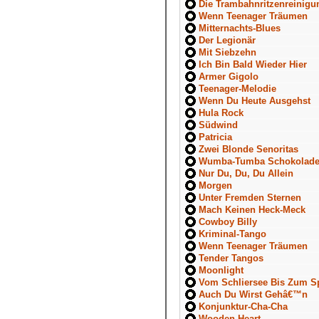
Die Trambahnritzenreinig
Wenn Teenager Träumen
Mitternachts-Blues
Der Legionär
Mit Siebzehn
Ich Bin Bald Wieder Hier
Armer Gigolo
Teenager-Melodie
Wenn Du Heute Ausgehst
Hula Rock
Südwind
Patricia
Zwei Blonde Senoritas
Wumba-Tumba Schokoladen
Nur Du, Du, Du Allein
Morgen
Unter Fremden Sternen
Mach Keinen Heck-Meck
Cowboy Billy
Kriminal-Tango
Wenn Teenager Träumen
Tender Tangos
Moonlight
Vom Schliersee Bis Zum S
Auch Du Wirst Gehâ€™n
Konjunktur-Cha-Cha
Wooden Heart