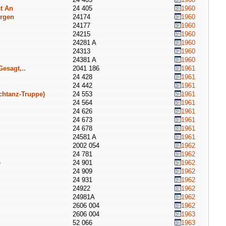
t An
24 405
1960
orgen
24174
1960
24177
1960
24215
1960
24281 A
1960
24313
1960
24381 A
1960
esagt,..
2041 186
1961
24 428
1961
24 442
1961
chtanz-Truppe)
24 553
1961
24 564
1961
24 626
1961
24 673
1961
24 678
1961
24581 A
1961
2002 054
1962
24 781
1962
e
24 901
1962
24 909
1962
24 931
1962
24922
1962
24981A
1962
2606 004
1962
2606 004
1963
52 066
1963