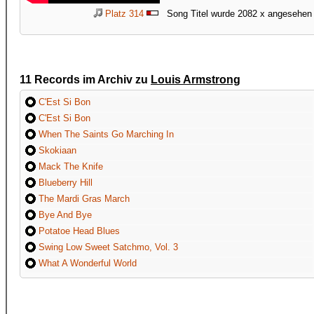
Platz 314
Song Titel wurde 2082 x angesehen
11 Records im Archiv zu
Louis Armstrong
C'Est Si Bon
C'Est Si Bon
When The Saints Go Marching In
Skokiaan
Mack The Knife
Blueberry Hill
The Mardi Gras March
Bye And Bye
Potatoe Head Blues
Swing Low Sweet Satchmo, Vol. 3
What A Wonderful World