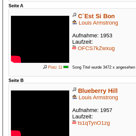
Seite A
C´Est Si Bon
Louis Armstrong
Aufnahme: 1953
Laufzeit:
OFCS7kZwxug
Platz 11
Song Titel wurde 3472 x angesehen
Seite B
Blueberry Hill
Louis Armstrong
Aufnahme: 1957
Laufzeit:
ts1qTynO1zg