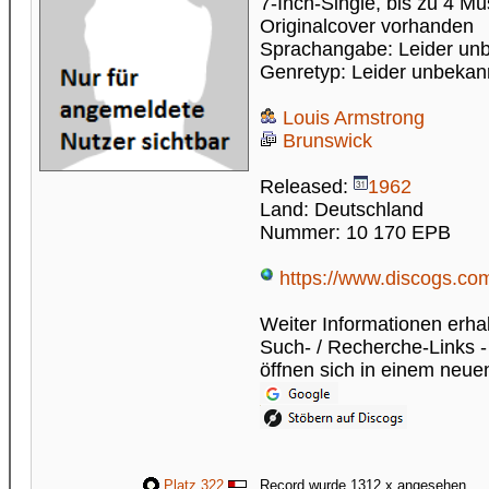
7-Inch-Single, bis zu 4 Mus
Originalcover vorhanden
Sprachangabe: Leider un
Genretyp: Leider unbekan
Louis Armstrong
Brunswick
Released:
1962
Land: Deutschland
Nummer: 10 170 EPB
https://www.discogs.com
Weiter Informationen erhal
Such- / Recherche-Links -
öffnen sich in einem neue
Platz 322
Record wurde 1312 x angesehen