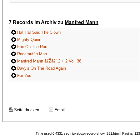
7 Records im Archiv zu
Manfred Mann
Ha! Ha! Said The Clown
Mighty Quinn
Fox On The Run
Ragamuffin Man
Manfred Mann â€Žâ€“ 2 + 2 Vol. 38
Davy's On The Road Again
For You
Seite drucken
Email
Time used 0.4331 sec | jukebox-record-show_231.html | Pagina: 123