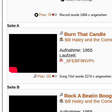
Platz 79
Record wurde 1484 x angesehen
Seite A
Burn That Candle
Bill Haley and the Com
Aufnahme: 1955
Laufzeit:
_6FEBF9NVPc
Platz 152
Song Titel wurde 2274 x angesehen
Seite B
Rock A Beatin Boog
Bill Haley and the Com
Aufnahme: 1955