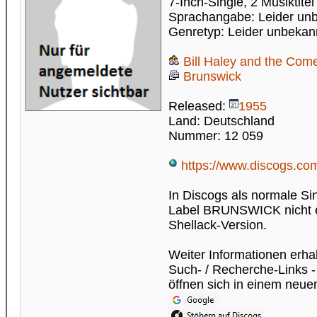
7-Inch-Single, 2 Musiktitel
Sprachangabe: Leider un
Genretyp: Leider unbekan
Bill Haley and the Com
Brunswick
Released:
1955
Land: Deutschland
Nummer: 12 059
https://www.discogs.com
In Discogs als normale Si
Label BRUNSWICK nicht e
Shellack-Version.
Weiter Informationen erhal
Such- / Recherche-Links -
öffnen sich in einem neue