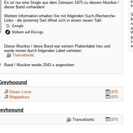
e
Es ist nur eine Single aus dem Zeitraum 1975 zu diesem Musiker /
I
dieser Band vorhanden!
S
Weitere Information erhalten Sie mit folgenden Such-/Recherche-
M
Links - die (externe) Seit öffnet sich in einem neuen Tab!
a
W
g
v
a
Dieser Musiker / diese Band war seinem Plattenlabel treu und
wurde immer durch folgendes Label vertreten
Transatlantic
Band / Musiker wurde 2543 x angesehen
Greyhoound
Dream Lover
1975
Wappadusa
1975
reyhoound
Transatlantic
1975