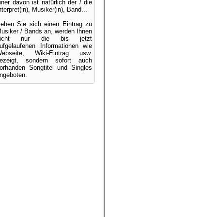
iner davon ist natürlich der / die
nterpret(in), Musiker(in), Band...
ehen Sie sich einen Eintrag zu
usiker / Bands an, werden Ihnen
nicht nur die bis jetzt
ufgelaufenen Informationen wie
ebseite, Wiki-Eintrag usw.
ezeigt, sondern sofort auch
orhanden Songtitel und Singles
ngeboten.