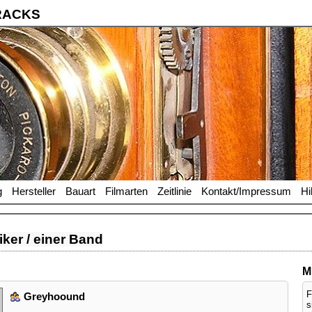
RACKS
g
Hersteller
Bauart
Filmarten
Zeitlinie
Kontakt/Impressum
Hi
ker / einer Band
M
F
Greyhoound
s