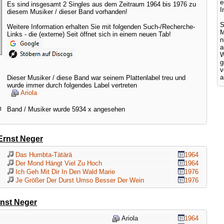
e
Es sind insgesamt 2 Singles aus dem Zeitraum 1964 bis 1976 zu
I
diesem Musiker / dieser Band vorhanden!
S
Weitere Information erhalten Sie mit folgenden Such-/Recherche-
M
Links - die (externe) Seit öffnet sich in einem neuen Tab!
a
W
g
v
a
Dieser Musiker / diese Band war seinem Plattenlabel treu und
wurde immer durch folgendes Label vertreten
Ariola
Band / Musiker wurde 5934 x angesehen
Ernst Neger
Das Humbta-Tätärä
1964
Der Mond Hängt Viel Zu Hoch
1964
Ich Geh Mit Dir In Den Wald Marie
1976
Je Größer Der Durst Umso Besser Der Wein
1976
nst Neger
Ariola
1964