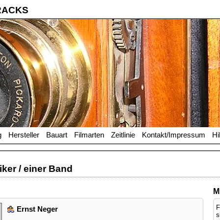
RACKS
g
Hersteller
Bauart
Filmarten
Zeitlinie
Kontakt/Impressum
Hi
ker / einer Band
M
F
Ernst Neger
s