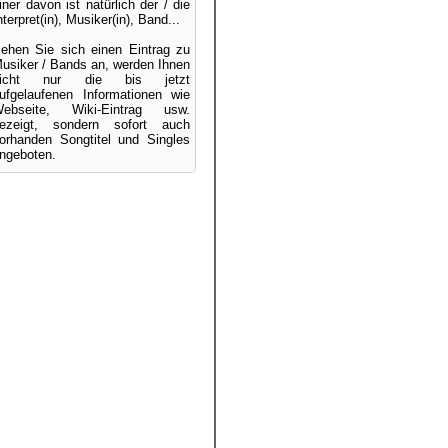
iner davon ist natürlich der / die
nterpret(in), Musiker(in), Band...
ehen Sie sich einen Eintrag zu
usiker / Bands an, werden Ihnen
nicht nur die bis jetzt
ufgelaufenen Informationen wie
ebseite, Wiki-Eintrag usw.
ezeigt, sondern sofort auch
orhanden Songtitel und Singles
ngeboten.