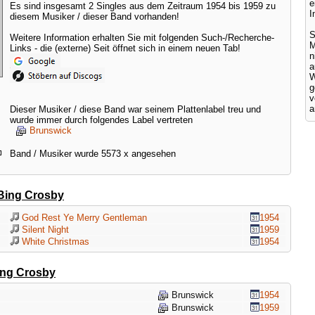
e
Es sind insgesamt 2 Singles aus dem Zeitraum 1954 bis 1959 zu
I
diesem Musiker / dieser Band vorhanden!
S
Weitere Information erhalten Sie mit folgenden Such-/Recherche-
M
Links - die (externe) Seit öffnet sich in einem neuen Tab!
a
W
g
v
a
Dieser Musiker / diese Band war seinem Plattenlabel treu und
wurde immer durch folgendes Label vertreten
Brunswick
Band / Musiker wurde 5573 x angesehen
Bing Crosby
God Rest Ye Merry Gentleman
1954
Silent Night
1959
White Christmas
1954
ing Crosby
Brunswick
1954
Brunswick
1959