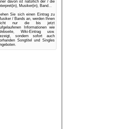
iner davon ist natürlich der / die
nterpret(in), Musiker(in), Band...
ehen Sie sich einen Eintrag zu
usiker / Bands an, werden Ihnen
nicht nur die bis jetzt
ufgelaufenen Informationen wie
ebseite, Wiki-Eintrag usw.
ezeigt, sondern sofort auch
orhanden Songtitel und Singles
ngeboten.