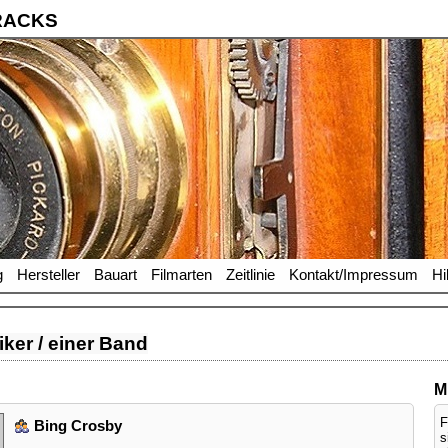
RACKS
g
Hersteller
Bauart
Filmarten
Zeitlinie
Kontakt/Impressum
Hi
ker / einer Band
M
F
Bing Crosby
s