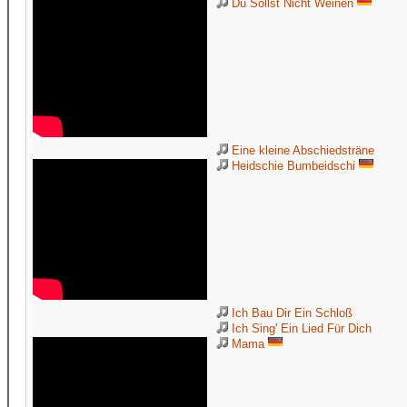
Du Sollst Nicht Weinen
Eine kleine Abschiedsträne
Heidschie Bumbeidschi
Ich Bau Dir Ein Schloß
Ich Sing' Ein Lied Für Dich
Mama